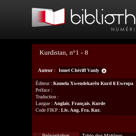
Kurdistan, n°1 - 8
Auteur
:
Ismet Chériff Vanly
Éditeur
:
Komela Xwendekarên Kurd li Ewropa
Préface
:
Traduction
:
Langue
:
Anglais
,
Français
,
Kurde
Code FIKP
:
Liv. Ang. Fra. Kur.
Présentation
Table des Matières