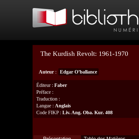
The Kurdish Revolt: 1961-1970
Auteur
:
Edgar O’ballance
Éditeur
:
Faber
Préface
:
Traduction
:
Langue
:
Anglais
Code FIKP
:
Liv. Ang. Oba. Kur. 408
Présentation
Table des Matières