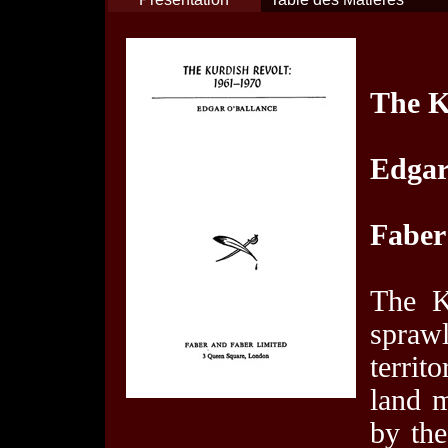
The K
Edgar
Faber
The K
spraw
terri
land m
by the