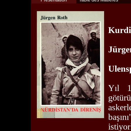
Kurdi
Jürge
Ulens
Yıl 1
götürü
asker
başın
istiyo