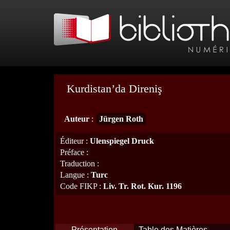
Kurdistan’da Direniş
Auteur
:
Jürgen Roth
Éditeur
:
Ulenspiegel Druck
Préface
:
Traduction
:
Langue
:
Turc
Code FIKP
:
Liv. Tr. Rot. Kur. 1196
Présentation
Table des Matières