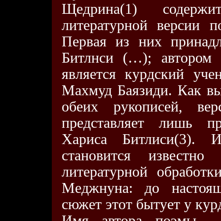
Щедрина(1) содерж
литературной версии 
Первая из них принад
Битлнси (…); автором 
является курдский уч
Махмуд Баязиди. Как вы
обеих рукописей, ве
представляет лишь пр
Хариса Битлиси(3). 
становится известно
литературной обработ
Меджнуна: до настоящ
сюжет этот бытует у кур
Имя автора поэмы —