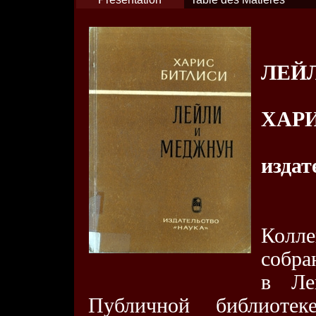
ЛЕЙ
ХАР
издат
Колл
собра
в Лен
Публичной библиоте