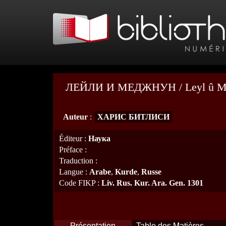
ЛЕЙЛИ И МЕДЖНУН / Leyl û M
Auteur
:
ХАРИС БИТЛИСИ
Éditeur
:
Hаука
Préface
:
Traduction
:
Langue
:
Arabe
,
Kurde
,
Russe
Code FIKP
:
Liv. Rus. Kur. Ara. Gen. 1301
Présentation
Table des Matières