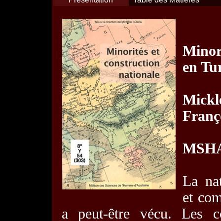
Minor
en Tu
Mickl
Franç
MSH
La nat
et co
a peut-être vécu. Les c