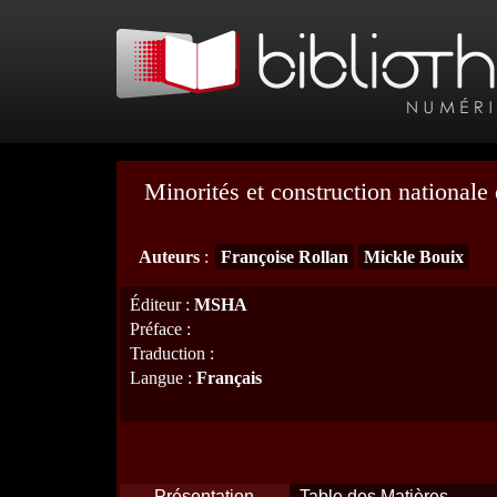
Minorités et construction nationale
Auteurs
:
Françoise Rollan
Mickle Bouix
Éditeur
:
MSHA
Préface
:
Traduction
:
Langue
:
Français
Présentation
Table des Matières