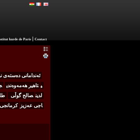
|
nstitut kurde de Paris
Contact
ئه‌ندامانی ده‌سته‌ی 
ی
تاهیر هه‌مه‌وه‌ندی
ج
لدین
صالح گوڵی
طار
اجی عه‌زیز
كرمانجی