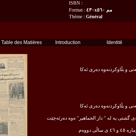
ISBN
:
٤٣٠xمم ٥٦٠
:
Format
Thème
:
Général
Table des Matières
Introduction
Identité
ی و بڵاوكردنه‌وه‌ ده‌ری ئه‌كا
ی و بڵاوكردنه‌وه‌ ده‌ری ئه‌كا
ی گشتی یه‌ له‌ " دار الجماهیر" ه‌وه‌ ده‌رئه‌چێت
ڵی دووه‌م