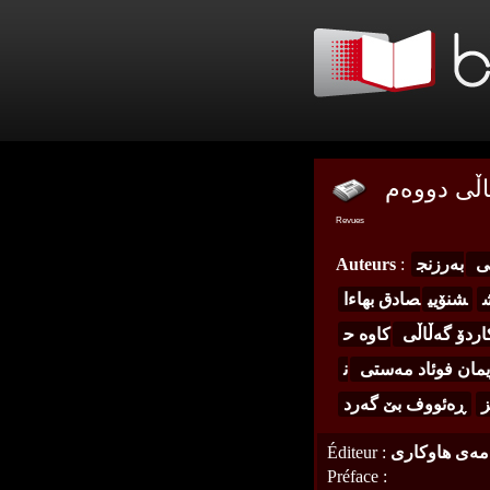
Revues
لی
به‌رزنج
:
Auteurs
شنۆیی
صادق بهاءا
اردۆ گه‌ڵاڵی
كاوه‌ ح
یمان فوئاد مه‌ستی
ن
ز
ڕه‌ئووف بێ گه‌رد
مه‌ی هاوكاری
:
Éditeur
Préface
: