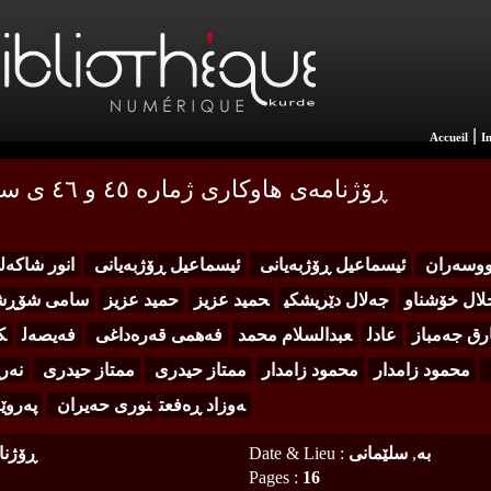
|
Accueil
I
ڕۆژنامه‌ی هاوكاری ژماره‌ ٤٥ و ٤٦ ی ساڵی دووه‌م
نووسه‌ران
ئیسماعیل ڕۆژبه‌یانی
ئیسماعیل ڕۆژبه‌یانی
انور شاكه‌
لال خۆشناو
جه‌لال دێریشكی
حميد عزيز
حميد عزيز
سامی شۆڕش
ق جه‌مباز
عادل
عبدالسلام محمد
فه‌همی قه‌ره‌داغی
فه‌یصه‌ل
ك
محمود زامدار
محمود زامدار
ممتاز حیدری
ممتاز حیدری
نه‌ر
ه‌وزاد ڕه‌فعت
نوری حه‌یران
په‌روێ
به
,
سلێمانی
:
Date & Lieu
ڕۆژنا
Pages
:
16