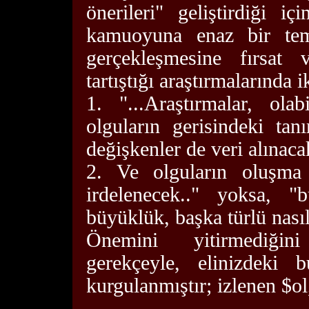
önerileri" geliştirdiği i
kamuoyuna enaz bir tem
gerçekleşmesine fırsat
tartıştığı araştırmalarında
1. "...Araştırmalar, ola
olguların gerisindeki ta
değişkenler de veri alınaca
2. Ve olguların oluşma s
irdelenecek.." yoksa, "b
büyüklük, başka türlü nasıl
Önemini yitirmediğin
gerekçeyle, elinizdeki
kurgulanmıştır; izlenen $ol,