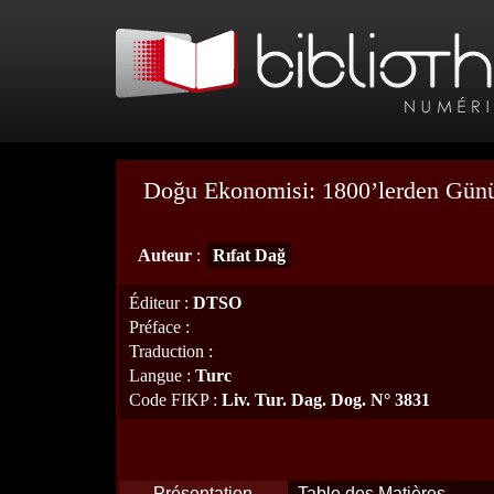
Doğu Ekonomisi: 1800’lerden Gü
Auteur
:
Rıfat Dağ
Éditeur
:
DTSO
Préface
:
Traduction
:
Langue
:
Turc
Code FIKP
:
Liv. Tur. Dag. Dog. N° 3831
Présentation
Table des Matières