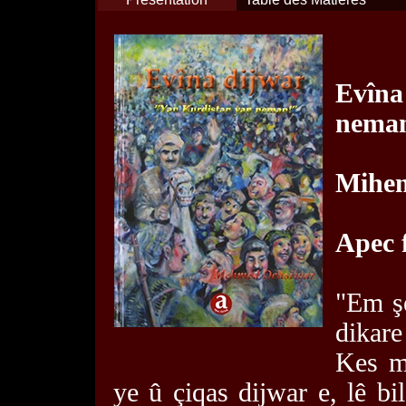
Evîna
nema
Mihe
Apec 
"Em şe
dikare
Kes mî
ye û çiqas dijwar e, lê bi