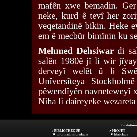
mafên xwe bemadin. Ger 
neke, kurd ê tevî her zor
veqetandinê bikin. Heke e
em ê mecbûr bimînin ku se
Mehmed Dehsiwar
di sa
salên 1980ê jî li wir jîyay
derveyî welêt û li Sw
Unîversîteya Stockholmê 
pêwendîyên navneteweyî 
Niha li daîreyeke wezareta
Fondation
BIBLIOTHEQUE
PROJET
informations pratiques
historique