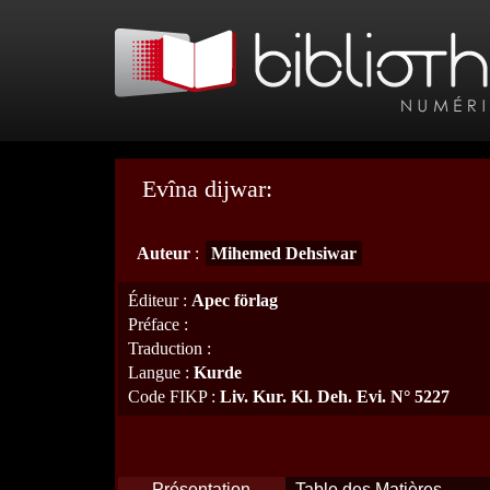
Evîna dijwar:
Auteur
:
Mihemed Dehsiwar
Éditeur
:
Apec förlag
Préface
:
Traduction
:
Langue
:
Kurde
Code FIKP
:
Liv. Kur. Kl. Deh. Evi. N° 5227
Présentation
Table des Matières