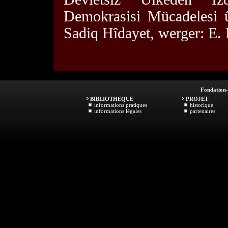
Demokrasisi Mücadelesi 
Sadiq Hîdayet, werger: E. 
Fondation
BIBLIOTHEQUE
PROJET
informations pratiques
historique
informations légales
partenaires