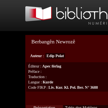
Berbangên Newrozê
Auteur
:
Edip Polat
Éditeur
:
Apec förlag
Préface
:
Traduction
:
Langue
:
Kurde
Code FIKP
:
Liv. Kur. Kl. Pol. Ber. N° 3688
Présentation
Table des Matières