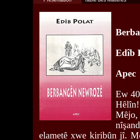
Berba
Edîb 
Apec
Ew 40 
Hêlîn!
Mêjo,
nîşan
elametê xwe kiribûn jî. 