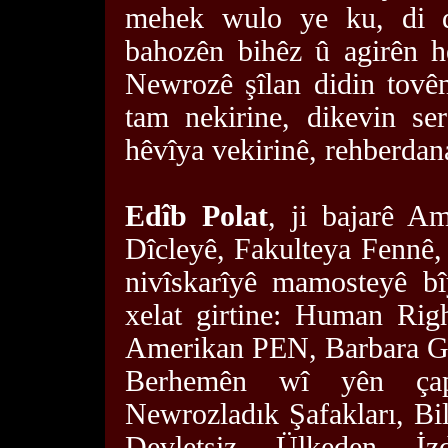
mehek wulo ye ku, di d
bahozên bihêz û agirên h
Newrozê şîlan didin tovê
tam nekirine, dikevin se
hêvîya vekirinê, rehberdan
Edîb Polat
, ji bajarê A
Dîcleyê, Fakulteya Fennê, 
nivîskarîyê mamosteyê bî
xelat girtine: Human Ri
Amerikan PEN, Barbara Go
Berhemên wî yên çap 
Newrozladık Şafakları, Bi
Devletsiz Ülkeden İz