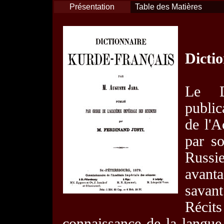
Présentation
Table des Matières
Dicti
Le D
public
de l'A
par so
Russie
avant
savant
Réci
connaissance de la langue, 