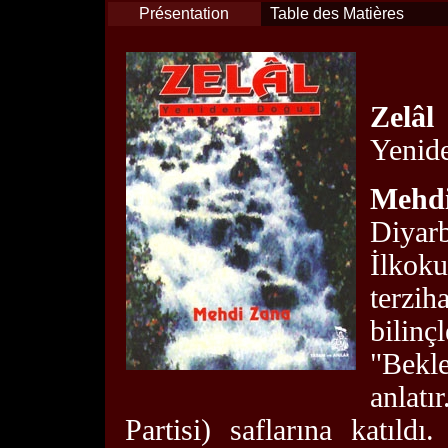
Présentation
Table des Matières
Zelâl
Yenid
Meh
Diyarb
İlkoku
terz
bilinç
"Bekle
anlat
Partisi) saflarına katıld