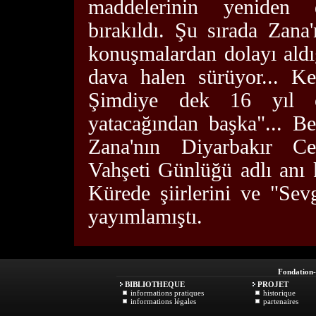
maddelerinin yeniden 
bırakıldı. Şu sırada Zana
konuşmalardan dolayı aldı
dava halen sürüyor... Ke
Şimdiye dek 16 yıl c
yatacağından başka"... B
Zana'nın Diyarbakır Cez
Vahşeti Günlüğü adlı anı k
Kürede şiirlerini ve "Se
yayımlamıştı.
Fondation
BIBLIOTHEQUE
PROJET
informations pratiques
historique
informations légales
partenaires