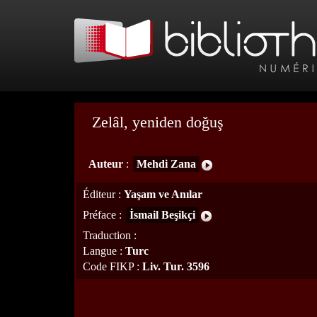
Zelâl, yeniden doğuş
Auteur
:
Mehdi Zana
Éditeur
:
Yaşam ve Anılar
Préface
:
İsmail Beşikçi
Traduction
:
Langue
:
Turc
Code FIKP
:
Liv. Tur. 3596