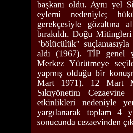
başkanı oldu. Aynı yel Si
eylemi nedeniyle; hükü
gerekçesiyle gözaltına 
bırakıldı. Doğu Mitingleri
"bölücülük" suçlamasıyla 
aldı (1967). TİP genel 
Merkez Yürütmeye seçild
yapmış olduğu bir konuşm
Mart 1971). 12 Mart Mu
Sıkıyönetim Cezaevin
etkinlikleri nedeniyle y
yargılanarak toplam 4 yı
sonucunda cezaevinden çık