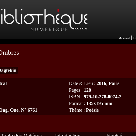
|
Accueil
I
 Ombres
agtekin
tral
Date & Lieu
:
2016
,
Paris
Pages
:
128
ISBN
:
979-10-278-0074-2
Format
:
135x195 mm
 Dag. Oue. N° 6761
Thème
:
Poésie
Table des Matières
Introduction
Identité