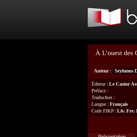
À L’ouest des
Auteur
:
Seyhmus D
Éditeur
:
Le Castor As
Préface
:
Traduction
:
Langue
:
Français
Code FIKP
:
Liv. Fre.
Présentation