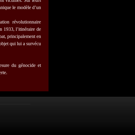
t victimes. Sur leurs
hnique le modèle d’un
tion révolutionnaire
 1933, l’itinéraire de
bat, principalement en
bjet qui lui a survécu
mesure du génocide et
rte.