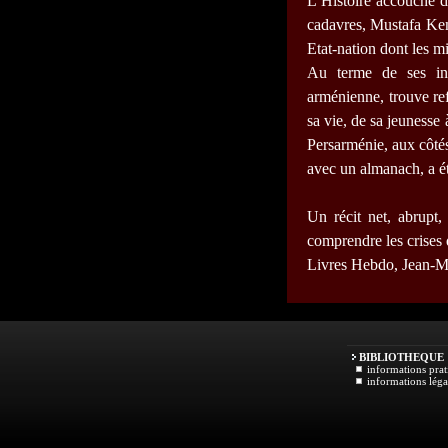
L’Histoire accouche d
cadavres, Mustafa Kem
Etat-nation dont les mi
Au terme de ses incr
arménienne, trouve ref
sa vie, de sa jeunesse
Persarménie, aux côtés
avec un almanach, a ét
Un récit net, abrupt,
comprendre les crises q
Livres Hebdo, Jean-
BIBLIOTHEQUE
informations prat
informations léga