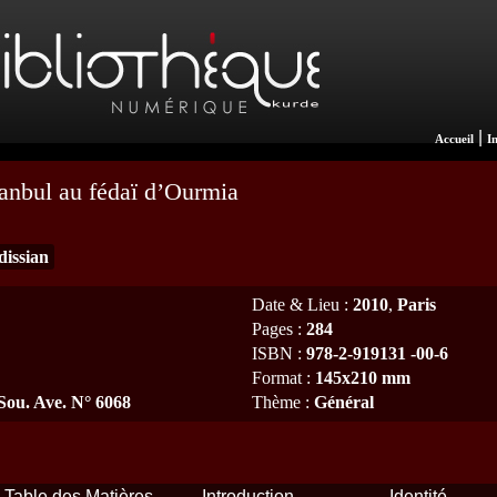
|
Accueil
I
anbul au fédaï d’Ourmia
dissian
Date & Lieu
:
2010
,
Paris
Pages
:
284
ISBN
:
978-2-919131 -00-6
Format
:
145x210 mm
 Sou. Ave. N° 6068
Thème
:
Général
Table des Matières
Introduction
Identité