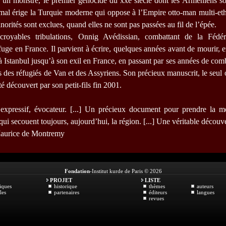
’un monstre, le premier génocide du xxe siècle dont les Arméniens son
al érige la Turquie moderne qui oppose à l’Empire otto-man multi-et
norités sont exclues, quand elles ne sont pas passées au fil de l’épée.
oyables tribulations, Onnig Avédissian, combattant de la Fédéra
uge en France. Il parvient à écrire, quelques années avant de mourir, en
 à Istanbul jusqu’à son exil en France, en passant par ses années de com
 des réfugiés de Van et des Assyriens. Son précieux manuscrit, le seul o
é découvert par son petit-fils fin 2001.
 expressif, évocateur. [...] Un précieux document pour prendre la 
ui secouent toujours, aujourd’hui, la région. [...] Une véritable découve
Maurice de Montremy
Fondation
-Institut kurde de Paris © 2026
PROJET
LISTE
iques
historique
thèmes
auteurs
les
partenaires
éditeurs
langues
revues