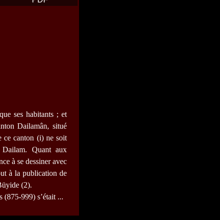
ue ses habitants ; et
anton Dailamân, situé
 ce canton (i) ne soit
n Dailam. Quant aux
nce à se dessiner avec
ut à la publication de
Büyide (2).
(875-999) s’était ...