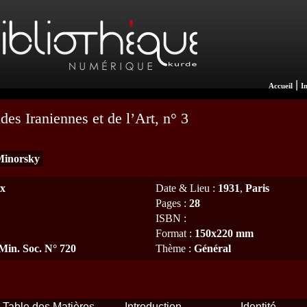
|
Accueil
I
des Iraniennes et de l’Art, n° 3
Minorsky
ux
Date & Lieu
:
1931
,
Paris
Pages
:
28
ISBN
:
Format
:
150x220 mm
 Min. Soc. N° 720
Thème
:
Général
Table des Matières
Introduction
Identité