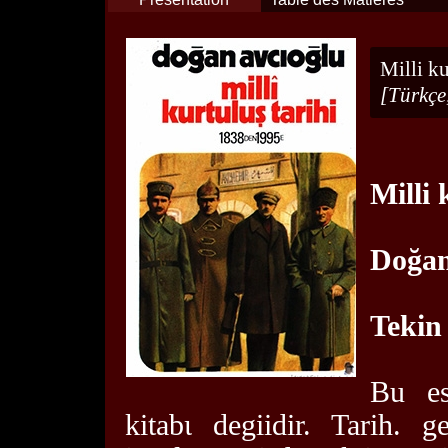
Milli ku
[Türkçe,
Milli 
Doğan
Tekin
Bu es
kitabι degiidir. Tarih. 