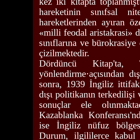
kez iki kitapta toplanmιşt
hareketinin sιnιfsal n
hareketlerinden ayιran öze
«milli feodal aristakrasi»
sιnιflarιna ve bürokrasiye d
çizilmektedir.
Dördüncü Kitap'ta, T
yönlendirme·açιsιndan dιş
sonra, 1939 İngiliz ittif
dιşι politikanιn terkediliş
sonuçlar ele olιnmakta
Kazablanka Konferansι'nd
ise İngiliz nüfuz bölges
Durum, ilgililerce kabul