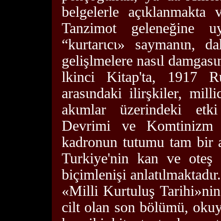
belgelerle açιklanmakta v
Tanzimot geleneğine 
“kurtarιcι» saymanιn, d
gelişlmelere nasιl damgasιn
lkinci Kitap'ta, 1917 
arasιndaki ilirşkiler, mill
akιmlar üzerindeki etk
Devrimi ve Komtinizm k
kadronun tutumu tam bir 
Turkiye'nin kan ve oteş 
biçimlenişi anlatιlmaktadιr.
«Milli Kurtuluş Tarihi»ni
cilt olan son bölümü, okuy