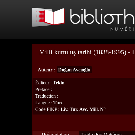
Milli kurtuluş tarihi (1838-1995) - I
Auteur
:
Doğan Avcıoğlu
Éditeur
:
Tekin
Préface
:
Traduction
:
Langue
:
Turc
Code FIKP
:
Liv. Tur. Avc. Mill. N°
Présentation
Table des Matières