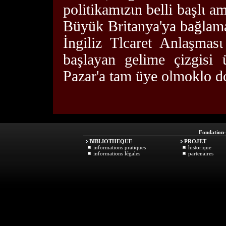
politikamιzιn belli başlι 
Büyük Britanya'ya bağlama
İngiliz Tlcaret Anlaşmas
başlayan gelime çizgisi 
Pazar'a tam üye olmoklo d
Fondation
BIBLIOTHEQUE
PROJET
informations pratiques
historique
informations légales
partenaires