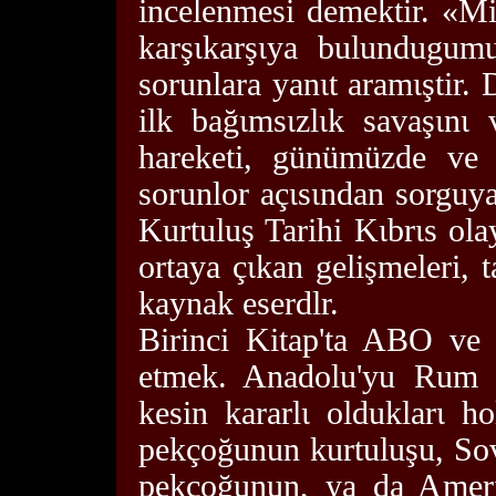
incelenmesi demektir. «Mi
karşιkarşιya bulundugumu
sorunlara yanιt aramιştir.
ilk bağιmsιzlιk savaşιnι 
hareketi, günümüzde ve 
sorunlor açιsιndan sorguya 
Kurtuluş Tarihi Kιbrιs ol
ortaya çιkan gelişmeleri, t
kaynak eserdlr.
Birinci Kitap'ta ABO ve i
etmek. Anadolu'yu Rum 
kesin kararlι olduklarι ho
pekçoğunun kurtuluşu, Sovye
pekçoğunun, ya da Ameri