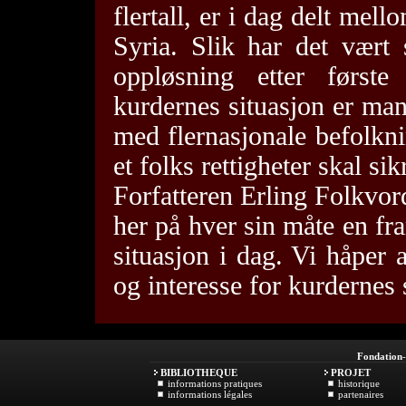
flertall, er i dag delt mell
Syria. Slik har det vært
oppløsning etter første
kurdernes situasjon er ma
med flernasjonale befolkni
et folks rettigheter skal sik
Forfatteren Erling Folkvor
her på hver sin måte en fra
situasjon i dag. Vi håper 
og interesse for kurdernes 
Fondation
BIBLIOTHEQUE
PROJET
informations pratiques
historique
informations légales
partenaires