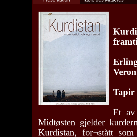
Kurd
framt
Erlin
Veron
Tapir
Et av
Midtøsten gjelder kurderne
Kurdistan, for¬stått som