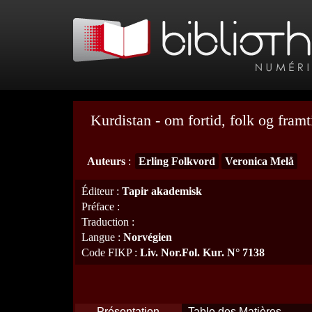
Kurdistan - om fortid, folk og framt
Auteurs
:
Erling Folkvord
Veronica Melå
Éditeur
:
Tapir akademisk
Préface
:
Traduction
:
Langue
:
Norvégien
Code FIKP
:
Liv. Nor.Fol. Kur. N° 7138
Présentation
Table des Matières