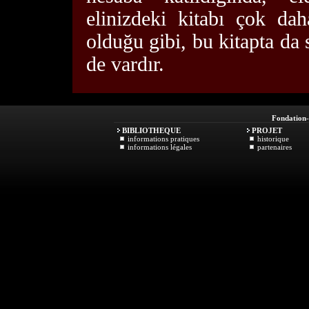
elinizdeki kitabı çok dah
olduğu gibi, bu kitapta da
de vardır.
Fondation
BIBLIOTHEQUE
PROJET
informations pratiques
historique
informations légales
partenaires