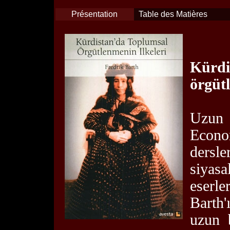
Présentation
Table des Matières
Kür
örgütl
Uzun
Econo
dersle
siyas
eserle
Barth'
uzun 