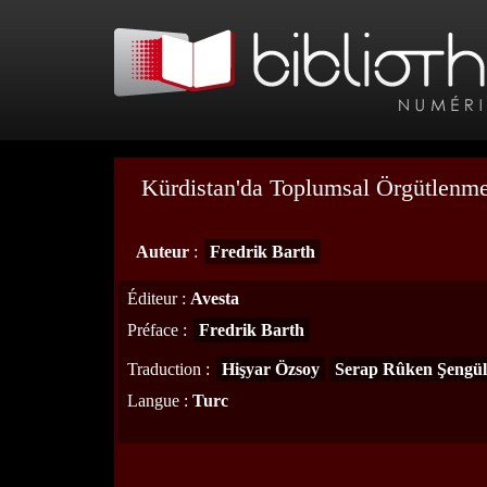
Kürdistan'da Toplumsal Örgütlenmen
Auteur
:
Fredrik Barth
Éditeur
:
Avesta
Préface
:
Fredrik Barth
Traduction
:
Hişyar Özsoy
Serap Rûken Şengül
Langue
:
Turc