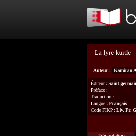
La lyre kurde
Auteur
:
Kamiran A
Éditeur
:
Saint-germai
Préface
:
Traduction
:
Langue
:
Français
Code FIKP
:
Liv. Fr.
Présentation