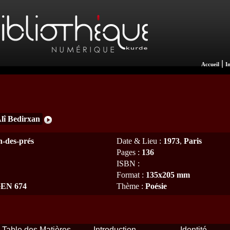
|
Accueil
I
lî Bedirxan
n-des-prés
Date & Lieu
:
1973
,
Paris
Pages
:
136
ISBN
:
Format
:
135x205 mm
 GEN 674
Thème
:
Poésie
Table des Matières
Introduction
Identité