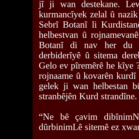
jî ji wan destekane. Le
kurmancîyek zelal û nazik 
Sebrî Botanî li Kurdistan
helbestvan û rojnamevanê
Botanî di nav her du 
derbiderîyê û sitema dere
Gelo ev pîremêrê he kîye ?
rojnaame û kovarên kurdî 
gelek ji wan helbestan b
stranbêjên Kurd strandîne.
“Ne bê çavim dibînimNe
dûrbinimLê sitemê ez xwa