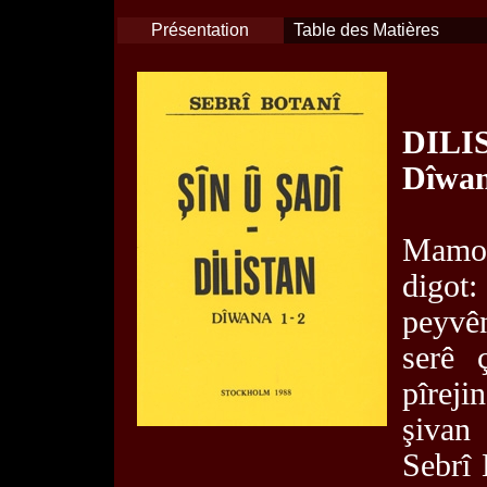
Présentation
Table des Matières
DILI
Dîwan
Mamos
digot
peyvên
serê 
pîreji
şivan
Sebrî 