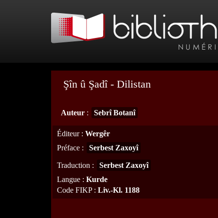
Şîn û Şadî - Dilistan
Auteur
:
Sebrî Botanî
Éditeur
:
Wergêr
Préface
:
Serbest Zaxoyî
Traduction
:
Serbest Zaxoyî
Langue
:
Kurde
Code FIKP
:
Liv.-Kl. 1188