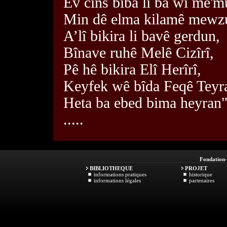
Ev cins biba li ba wî me'm
Min dê elma kilamê mewz
A’lî bikira li bavê gerdun,
Bînave ruhê Melê Cizîrî,
Pê hê bikira Elî Herîrî,
Keyfek wê bîda Feqê Teyr
Heta ba ebed bima heyran
.....
Fondation
BIBLIOTHEQUE
PROJET
informations pratiques
historique
informations légales
partenaires