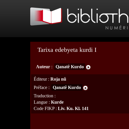
Tarixa edebyeta kurdi I
Auteur
:
Qanatê Kurdo
Éditeur
:
Roja nû
Préface
:
Qanatê Kurdo
Traduction
:
Langue
:
Kurde
Code FIKP
:
Liv. Ku. Kl. 141