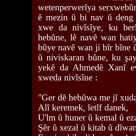
wetenperwerîya serxwebûn
ê mezin û bi nav û den
xwe da nivîsîye, ku ber
hebûne, lê navê wan hatiy
bûye navê wan ji bîr bîne û
û niviskaran bûne, ku şa
yekê da Ahmedê Xanî ev
xweda nivîsîne :
"Ger dê hebûwa me jî xud
Alî keremek, letîf danek,
U'lm û huner û kemal û ez
Şêr û xezal û kitab û dîwa