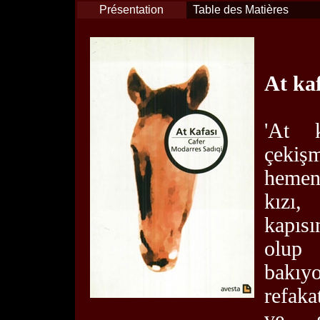
Présentation
Table des Matières
At kaf
'At k
çekişm
hemen
kızı,
kapıs
olup 
bakıy
refaka
ve g