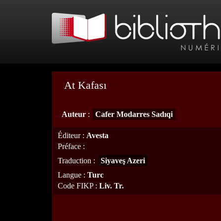
At Kafası
Auteur
:
Cafer Modarres Sadıqi
Éditeur
:
Avesta
Préface
:
Traduction
:
Siyaveş Azeri
Langue
:
Turc
Code FIKP
:
Liv. Tr.