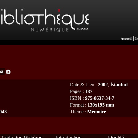
|
Accueil
I
na
Date & Lieu
:
2002
,
İstanbul
Pages
:
187
ISBN
:
975-8637-34-7
Format
:
130x195 mm
1043
Thème
:
Mémoire
Table des Matières
Introduction
Identité