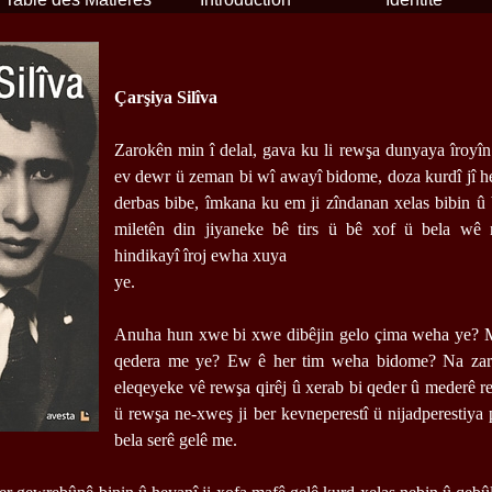
Çarşiya Silîva
Zarokên min î delal, gava ku li rewşa dunyaya îroyîn
ev dewr ü zeman bi wî awayî bidome, doza kurdî jî h
derbas bibe, îmkana ku em ji zîndanan xelas bibin 
miletên din jiyaneke bê tirs ü bê xof ü bela wê 
hindikayî îroj ewha xuya
ye.
Anuha hun xwe bi xwe dibêjin gelo çima weha ye? Ma
qedera me ye? Ew ê her tim weha bidome? Na zaro
eleqeyeke vê rewşa qirêj û xerab bi qeder û mederê re
ü rewşa ne-xweş ji ber kevneperestî ü nijadperestiya 
bela serê gelê me.