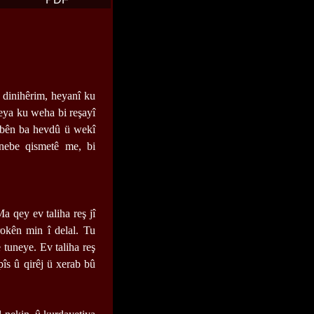
 dinihêrim, heyanî ku
eya ku weha bi reşayî
û bên ba hevdû ü wekî
nebe qismetê me, bi
 qey ev taliha reş jî
kên min î delal. Tu
 tuneye. Ev taliha reş
pîs û qirêj ü xerab bû