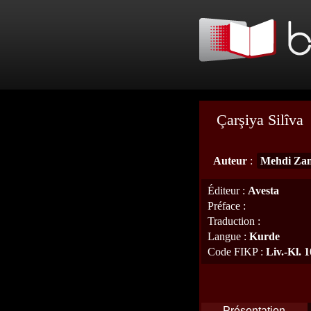
Çarşiya Silîva
Auteur
:
Mehdi Za
Éditeur
:
Avesta
Préface
:
Traduction
:
Langue
:
Kurde
Code FIKP
:
Liv.-Kl. 
Présentation