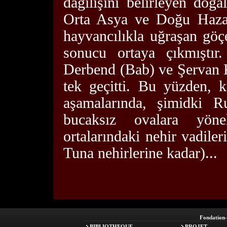
dağılışını belirleyen doğa
Orta Asya ve Doğu Hazar 
hayvancılıkla uğraşan göç
sonucu ortaya çıkmıştır
Derbend (Bab) ve Şervan K
tek geçitti. Bu yüzden, k
aşamalarında, şimidki R
bucaksız ovalara yöne
ortalarındaki nehir vadile
Tuna nehirlerine kadar)...
Fondation
BIBLIOTHEQUE
PROJET