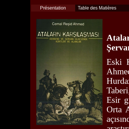
Présentation
Table des Matières
Atala
Şerva
Eski 
Ahmed
Hurda
Taberi
Esir g
Orta A
açısı
araşt