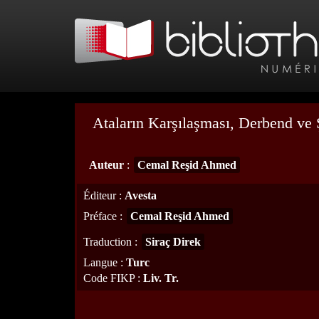
Ataların Karşılaşması, Derbend ve 
Auteur
:
Cemal Reşid Ahmed
Éditeur
:
Avesta
Préface
:
Cemal Reşid Ahmed
Traduction
:
Siraç Direk
Langue
:
Turc
Code FIKP
:
Liv. Tr.