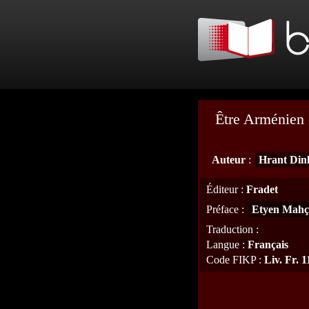
Être Arménien 
Auteur
:
Hrant Din
Éditeur
:
Fradet
Préface
:
Etyen Mah
Traduction
:
Langue
:
Français
Code FIKP
:
Liv. Fr. 