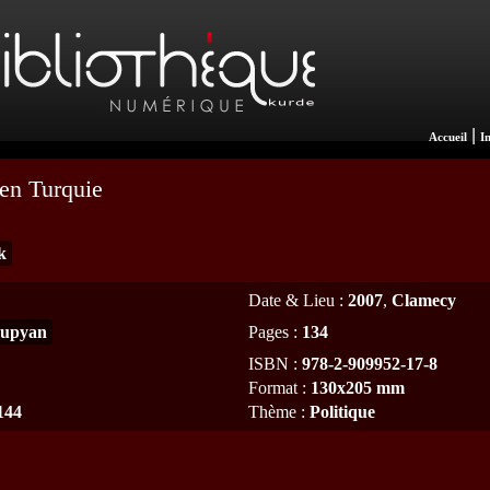
|
Accueil
I
en Turquie
k
Date & Lieu
:
2007
,
Clamecy
çupyan
Pages
:
134
ISBN
:
978-2-909952-17-8
Format
:
130x205 mm
1144
Thème
:
Politique