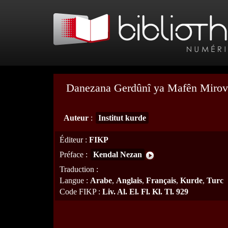
Danezana Gerdûnî ya Mafên Mirov
Auteur
:
Institut kurde
Éditeur
:
FIKP
Préface
:
Kendal Nezan
Traduction
:
Langue
:
Arabe
,
Anglais
,
Français
,
Kurde
,
Turc
Code FIKP
:
Liv. Al. El. Fl. Kl. Tl. 929