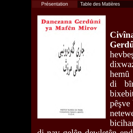
Présentation
Table des Matières
Civî
Gerdû
hevbe
dixwa
hemû 
di bî
bixebi
pêşve 
netew
biciha
di nav gelên dewletên en