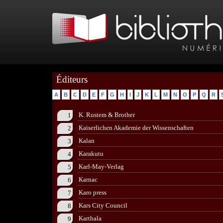
Éditeurs
A
B
C
D
E
F
G
H
I
J
K
L
M
N
O
P
Q
R
K. Rustem & Brother
1
Kaiserlichen Akademie der Wissenschaften
2
Kalan
3
Karakutu
4
Karl-May-Verlag
5
Karnac
6
Karo press
7
Kars City Council
8
Karthala
9