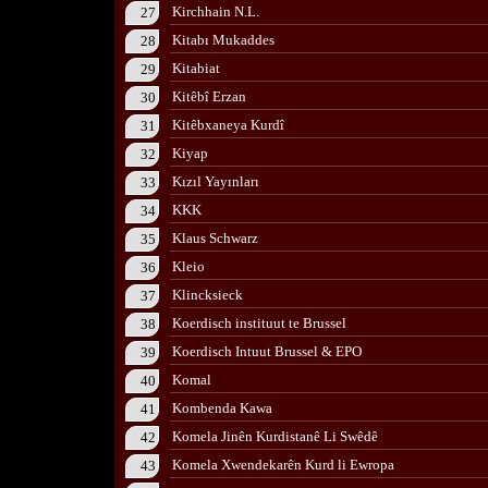
Kirchhain N.L.
27
Kitabı Mukaddes
28
Kitabiat
29
Kitêbî Erzan
30
Kitêbxaneya Kurdî
31
Kiyap
32
Kızıl Yayınları
33
KKK
34
Klaus Schwarz
35
Kleio
36
Klincksieck
37
Koerdisch instituut te Brussel
38
Koerdisch Intuut Brussel & EPO
39
Komal
40
Kombenda Kawa
41
Komela Jinên Kurdistanê Li Swêdê
42
Komela Xwendekarên Kurd li Ewropa
43