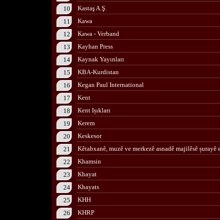
Kastaş A.Ş.
10
Kawa
11
Kawa - Verband
12
Kayhan Press
13
Kaynak Yayınları
14
KBA-Kurdistan
15
Kegan Paul International
16
Kent
17
Kent Ișıkları
18
Kerem
19
Keskesor
20
Kêtabxanê, muzê ve merkezê asnadê majilêsê șurayê 
21
Khamsin
22
Khayat
23
Khayats
24
KHH
25
KHRP
26