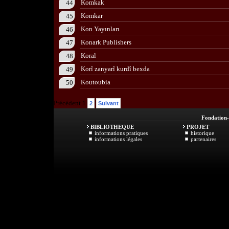
Komkak
44
Komkar
45
Kon Yayınları
46
Konark Publishers
47
Koral
48
Korî zanyarî kurdî bexda
49
Koutoubia
50
Précédent 1
2
Suivant
Fondation
BIBLIOTHEQUE
PROJET
informations pratiques
historique
informations légales
partenaires