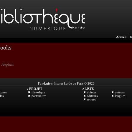
|
Accueil
I
Books
Anglais
Fondation
-Institut kurde de Paris © 2026
PROJET
LISTE
iques
historique
thèmes
auteurs
les
partenaires
éditeurs
langues
revues