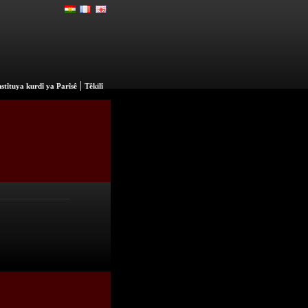
|
stîtuya kurdî ya Parîsê
Têkilî