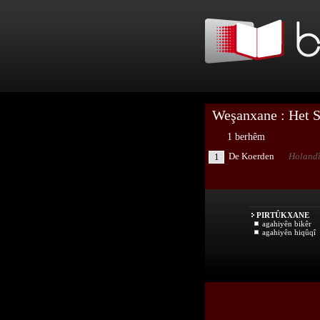
Weşanxane : Het S
1 berhêm
De Koerden
Holand
1
PIRTÛKXANE
agahiyên bikêr
agahiyên hiqûqî