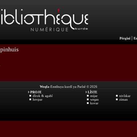
|
Pêrgînî
En
pinhuis
î
Weqfa
-Enstîtuya kurdî ya Parîsê © 2026
PROJE
LÎSTE
dîrok & agahî
mijar
nivîskar
hevpar
weşan
ziman
kovar