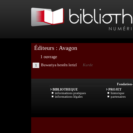
Éditeurs : Avagon
1 ouvrage
Buwariya hestên lerizî
Kurde
1
Fondation
BIBLIOTHEQUE
PROJET
informations pratiques
historique
informations légales
partenaires