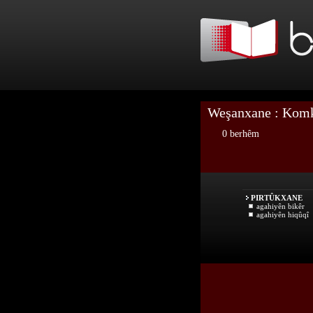
Weşanxane : Kom
0 berhêm
PIRTÛKXANE
agahiyên bikêr
agahiyên hiqûqî