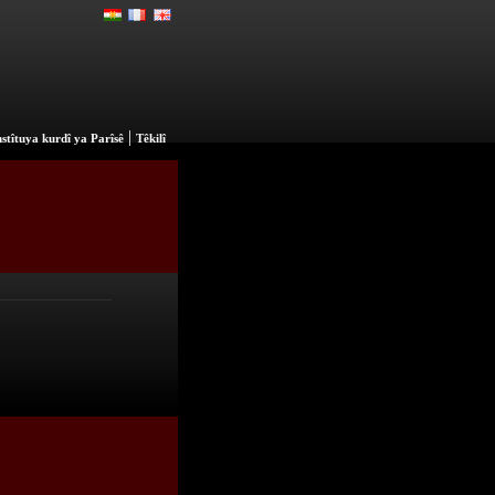
|
stîtuya kurdî ya Parîsê
Têkilî