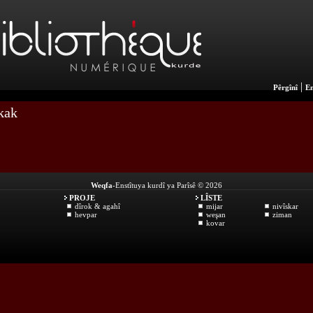
|
Pêrgînî
En
kak
Weqfa
-Enstîtuya kurdî ya Parîsê © 2026
PROJE
LÎSTE
dîrok & agahî
mijar
nivîskar
hevpar
weşan
ziman
kovar