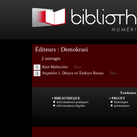
Éditeurs : Demokrasi
2 ouvrages
Kürt Mülteciler
Turc
1
Seçmeler 1, Dünya ve Türkiye Basını
Turc
2
Fondation
BIBLIOTHEQUE
PROJET
informations pratiques
historique
informations légales
partenaires