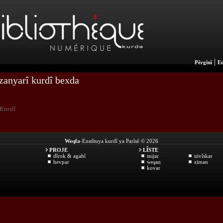
|
Pêrgînî
En
zanyarî kurdî bexda
Kurdî
Weqfa
-Enstîtuya kurdî ya Parîsê © 2026
PROJE
LÎSTE
dîrok & agahî
mijar
nivîskar
hevpar
weşan
ziman
kovar