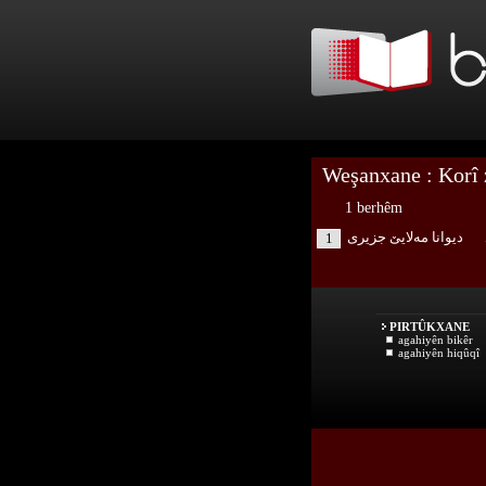
Weşanxane : Korî 
1 berhêm
دیوانا مه‌لایێ جزیری
1
PIRTÛKXANE
agahiyên bikêr
agahiyên hiqûqî