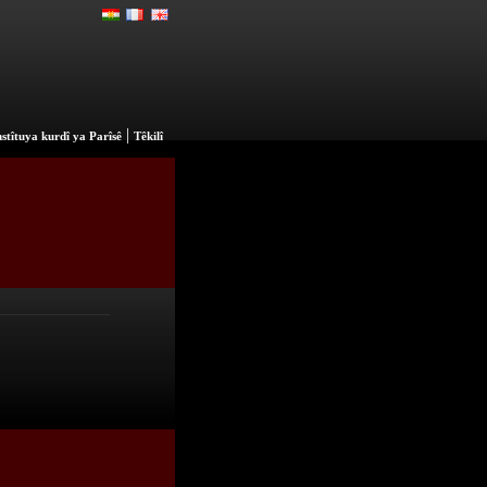
|
stîtuya kurdî ya Parîsê
Têkilî