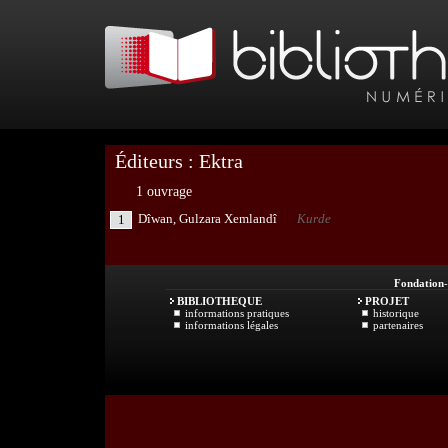
Éditeurs : Ektra
1 ouvrage
Dîwan, Gulzara Xemlandî
Kurde
1
Fondation
BIBLIOTHEQUE
PROJET
informations pratiques
historique
informations légales
partenaires