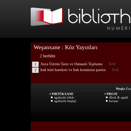
Weşanxane : Köz Yayınları
2 berhêm
Asya Üretim Tarzı ve Osmanlı Toplumu
Tirkî
1
Irak kürt hareketi ve Irak komünist partisi
Tirkî
2
Weqfa
-Ens
PIRTÛKXANE
PROJE
agahiyên bikêr
dîrok & agahî
agahiyên hiqûqî
hevpar