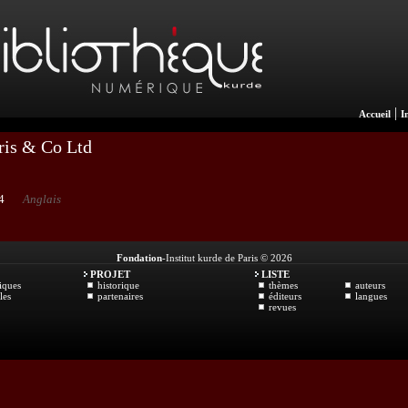
|
Accueil
I
uris & Co Ltd
4
Anglais
Fondation
-Institut kurde de Paris © 2026
PROJET
LISTE
iques
historique
thèmes
auteurs
les
partenaires
éditeurs
langues
revues