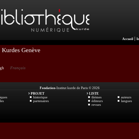
|
Accueil
I
ns Kurdes Genève
agh
Français
Fondation
-Institut kurde de Paris © 2026
PROJET
LISTE
iques
historique
thèmes
auteurs
les
partenaires
éditeurs
langues
revues