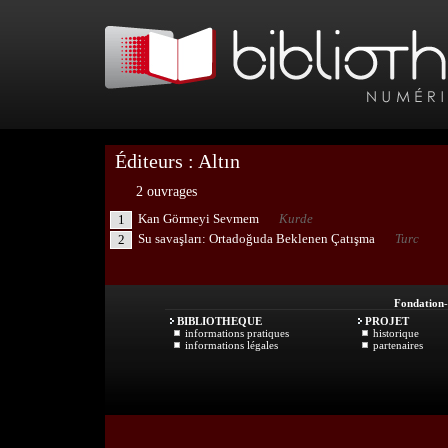
Éditeurs : Altın
2 ouvrages
Kan Görmeyi Sevmem
Kurde
1
Su savaşları: Ortadoğuda Beklenen Çatışma
Turc
2
Fondation
BIBLIOTHEQUE
PROJET
informations pratiques
historique
informations légales
partenaires