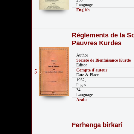
250
Language
English
Réglements de la So
Pauvres Kurdes
Author
Société de Bienfaisance Kurde
Editor
5
Compte d'auteur
Date & Place
1932,
Pages
34
Language
Arabe
Ferhenga bîrkarî