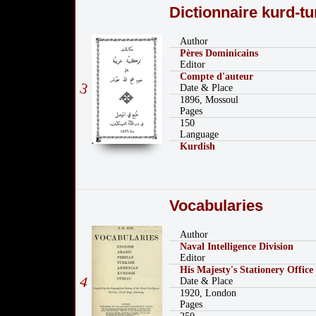
Dictionnaire kurd-tu
Author
Pères Dominicains
Editor
Compte d'auteur
3
Date & Place
1896, Mossoul
Pages
150
Language
Kurdish
Vocabularies
Author
Naval Intelligence Division
Editor
His Majesty's Stationery Office
4
Date & Place
1920, London
Pages