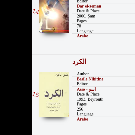
Editor
Dar el-zeman
14
Date & Place
2006, Șam
Pages
78
Language
Arabe
الكرد
Author
Basile Nikitine
Editor
Asso - آسو
15
Date & Place
1993, Beyrouth
Pages
256
Language
Arabe