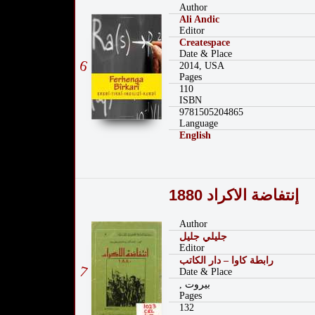
Author
Ali Andic
Editor
Createspace
Date & Place
6
2014, USA
Pages
110
ISBN
9781505204865
Language
English
إنتفاضة الاكراد 1880
Author
جليلي جليل
Editor
رابطة كاوا – دار الكاتب
7
Date & Place
, بيروت
Pages
132