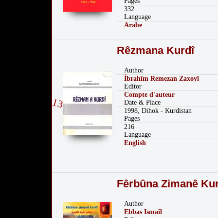
Pages
332
Language
Arabe
Rêzmana Kurdî
Author
Îbrahîm Remezan Zaxoyî
Editor
Compte d'auteur
13
Date & Place
1998, Dihok - Kurdistan
Pages
216
Language
English
Fêrbûna Zimanê Kur
Author
Ebbas Ismaîl