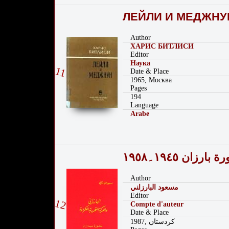
ЛЕЙЛИ И МЕДЖНУН 
Author
ХАРИС БИТЛИСИ
Editor
Hаука
11
Date & Place
1965, Москва
Pages
194
Language
Arabe
زان ١٩٤٥۔١٩٥٨
Author
ﻣسعوﺩ ﺍﻟﺒﺎﺭﺯﺍﻨﻲ
Editor
12
Compte d'auteur
Date & Place
1987, كردستان