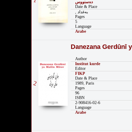
1
دەسنووس
Date & Place
, به‌غداد
Pages
5
Language
Arabe
Danezana Gerdûnî y
Author
Institut kurde
Editor
FIKP
Date & Place
2
1989, Paris
Pages
96
ISBN
2-908416-02-6
Language
Arabe