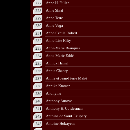
Anne H. Fuller
227
Anne Sinai
228
Anne Terre
229
Anne Vega
230
Anne-Cécile Robert
231
Anne-Lise Hilty
232
Anne-Marie Bianquis
233
Anne-Marie Eddé
234
Annick Hamel
235
Annie Chabry
236
Annie et Jean-Pierre Mahê
237
Annika Kramer
238
Anonyme
239
Anthony Arnove
240
Anthony H. Cordesman
241
Antoine de Saint-Exupéry
242
Antoine Hokayem
243