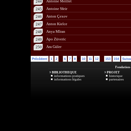
Antoine Meillet
244
Antoine Sfeir
245
Anton Çexov
246
Anton Kielce
247
Anya Mîran
248
Apo Züveric
249
Ara Güler
250
...
9
...
Précédent
1
2
6
7
8
10
11
12
153
154
Suiva
Fondation
BIBLIOTHEQUE
PROJET
informations pratiques
historique
informations légales
partenaires