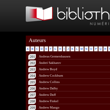
Auteurs
A
B
C
D
E
F
G
H
I
J
K
L
M
N
O
P
Q
R
Andreas Germershausen
201
Andreï Sakharov
202
Andrew Boyd
203
Andrew Cockburn
204
Andrew Collins
205
Andrew Dalby
206
Andrew Duff
207
Andrew Finkel
208
Andrew Mango
209