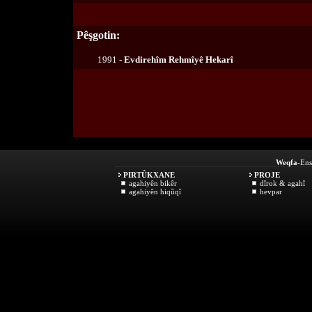
Pêşgotin:
1991 -
Evdirehîm Rehmîyê Hekarî
Weqfa
-Ens
PIRTÛKXANE
PROJE
agahiyên bikêr
dîrok & agahî
agahiyên hiqûqî
hevpar