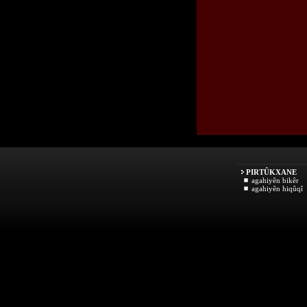
PIRTÛKXANE
agahiyên bikêr
agahiyên hiqûqî