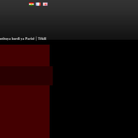
|
stîtuya kurdî ya Parîsê
Têkilî