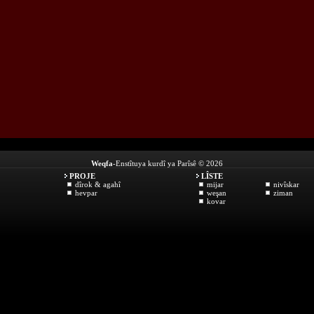
Weqfa
-Enstîtuya kurdî ya Parîsê © 2026
PROJE
LÎSTE
dîrok & agahî
mijar
nivîskar
hevpar
weşan
ziman
kovar