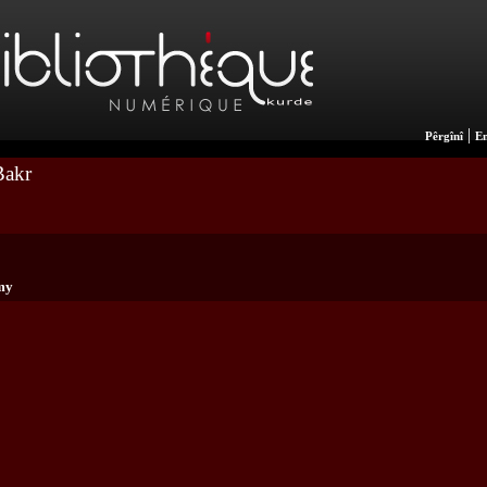
|
Pêrgînî
En
Bakr
my