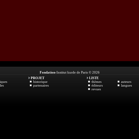
Fondation
-Institut kurde de Paris © 2026
PROJET
LISTE
iques
historique
thèmes
auteurs
les
partenaires
éditeurs
langues
revues