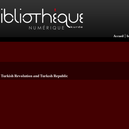
|
Accueil
I
e Turkish Revolution and Turkısh Republic