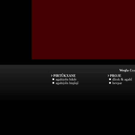
Weqfa
-Ens
PIRTÛKXANE
PROJE
agahiyên bikêr
dîrok & agahî
agahiyên hiqûqî
hevpar