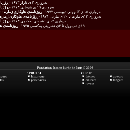
به‌رواری ٢ ی ئازار ١٩٧٣ -
ڕۆژنام
به‌رواری ١٦ ی شوباتی ١٩٧٣ -
ڕۆژنام
به‌رواری ١٥ ی كانوونی دووه‌می ١٩٧٢ -
ڕۆژنامه‌ی هاوكاری ژماره ١٠٠ و ١٠١ ی ساڵی سێیه‌م
به‌رواری ١٣ی مارت تا ٢٠ ی مارتی ١٩٧١ -
ڕۆژنامه‌ی هاوكاری ژماره‌ ١١ و ١٢ ی ساڵی دووه‌
به‌رواری ١٢ ی تشرینی یه‌كه‌می ١٩٧٣ -
ڕۆژنامه
١٩ی ئەیلوول تا ٣ی تشرینی یەکەمی ١٩٧٥ -
ڕۆژنامەی هاوکار
Fondation
-Institut kurde de Paris © 2026
PROJET
LISTE
iques
historique
thèmes
auteurs
les
partenaires
éditeurs
langues
revues