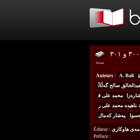
Revues
ێ
A. Bali
:
Auteurs
بدالخالق صالح گەڵاڵ
اره‌زا
محمد علی ق
ناهیدە محمد علی ر
سول
یەشار کەمال
مه‌ی هاوكاری
:
Éditeur
Préface
: