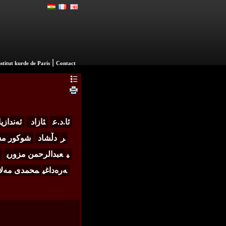
|
nstitut kurde de Paris
Contact
ئا.د.ع
ئازاد
ئەندازی
ر
دڵشاد
شوكور مست
ی
عبدالرحمن مزوري
ەرەداغی
محمدی مه‌لا