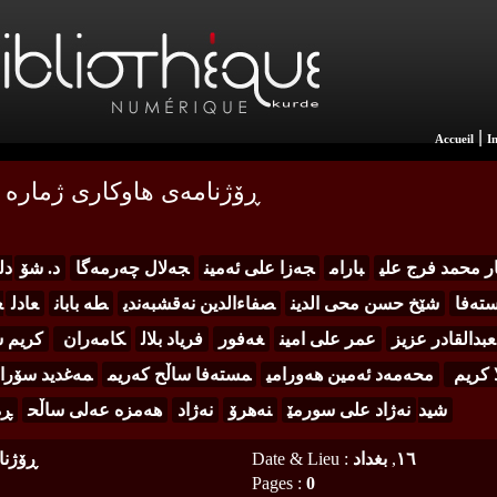
|
Accueil
I
ڕۆژنامەی هاوکاری ژمارە ٣٠٠ و ٣٠١
ار محمد فرج علی
بارام
جه‌زا علی ئه‌مین
جه‌لال چه‌رمه‌گا
د. شۆ
دل
ه‌فا
شێخ حسن محی الدین
صفاءالدین نه‌قشبه‌ندی
طە بابان
عادل
ع
عبدالقادر عزیز
عمر علی امین
غه‌فور
فریاد بلال
كامه‌ران
كریم ش
 كریم
محه‌مه‌د ئه‌مین هه‌ورامی
مستەفا ساڵح کەریم
مەغدید سۆران
شید
نه‌ژاد علی سورمێ
نەهرۆ
نەژاد
هه‌مزه‌ عه‌لی ساڵح
ڕە
١٦
,
بغداد
:
Date & Lieu
ڕۆژنا
Pages
:
0