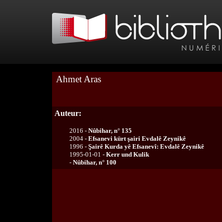
Ahmet Aras
Auteur:
2016 -
Nûbihar, n° 135
2004 -
Efsanevi kürt şairi Evdalê Zeynikê
1996 -
Şairê Kurda yê Efsanevî: Evdalê Zeynikê
1995-01-01 -
Kerr und Kulik
-
Nûbihar, n° 100