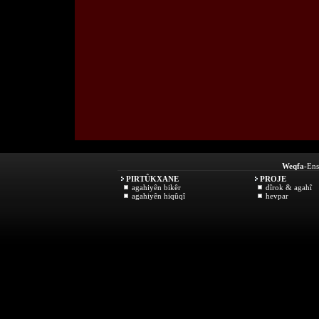
Weqfa
-Ens
PIRTÛKXANE
PROJE
agahiyên bikêr
dîrok & agahî
agahiyên hiqûqî
hevpar