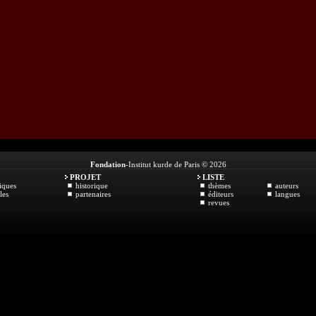
Fondation
-Institut kurde de Paris © 2026
PROJET
LISTE
iques
historique
thèmes
auteurs
les
partenaires
éditeurs
langues
revues