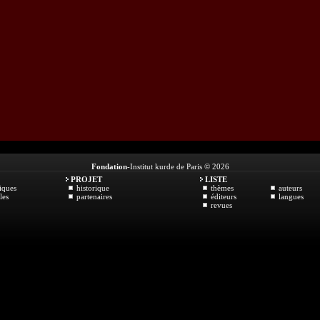
Fondation
-Institut kurde de Paris © 2026
PROJET
LISTE
iques
historique
thèmes
auteurs
les
partenaires
éditeurs
langues
revues