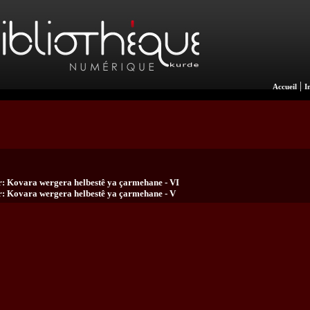
|
Accueil
I
: Kovara wergera helbestê ya çarmehane - VI
: Kovara wergera helbestê ya çarmehane - V