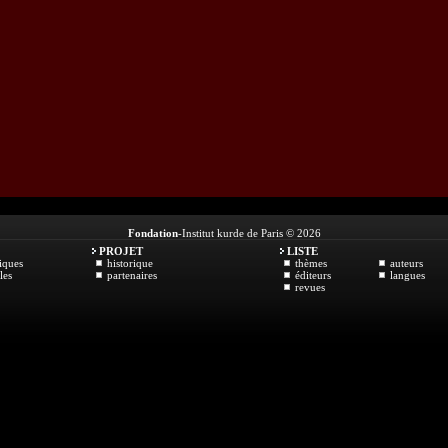
Fondation
-Institut kurde de Paris © 2026
PROJET
LISTE
iques
historique
thèmes
auteurs
les
partenaires
éditeurs
langues
revues