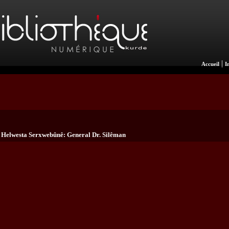
|
Accueil
I
Helwesta Serxwebûnê: General Dr. Silêman